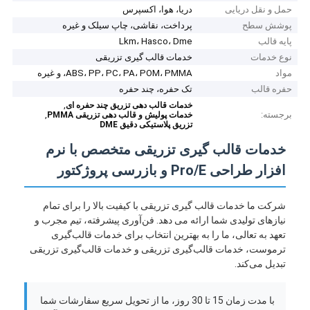
حمل و نقل دریایی
دریا، هوا، اکسپرس
پوشش سطح
پرداخت، نقاشی، چاپ سیلک و غیره
پایه قالب
Lkm، Hasco، Dme
نوع خدمات
خدمات قالب گیری تزریقی
مواد
ABS، PP، PC، PA، POM، PMMA، و غیره
حفره قالب
تک حفره، چند حفره
,
خدمات قالب دهی تزریق چند حفره ای
برجسته:
,
خدمات پولیش و قالب دهی تزریقی PMMA
تزریق پلاستیکی دقیق DME
خدمات قالب گیری تزریقی متخصص با نرم
افزار طراحی Pro/E و بازرسی پروژکتور
شرکت ما خدمات قالب گیری تزریقی با کیفیت بالا را برای تمام
نیازهای تولیدی شما ارائه می دهد. فن‌آوری پیشرفته، تیم مجرب و
تعهد به تعالی، ما را به بهترین انتخاب برای خدمات قالب‌گیری
ترموست، خدمات قالب‌گیری تزریقی و خدمات قالب‌گیری تزریقی
تبدیل می‌کند.
با مدت زمان 15 تا 30 روز، ما از تحویل سریع سفارشات شما