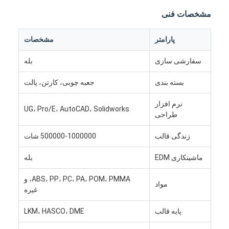
مشخصات فنی
پارامتر
مشخصات
سفارشی سازی
بله
بسته بندی
جعبه چوبی، کارتن، پالت
نرم افزار
UG، Pro/E، AutoCAD، Solidworks
طراحی
زندگی قالب
500000-1000000 شات
ماشینکاری EDM
بله
صفحه اصلی
ABS، PP، PC، PA، POM، PMMA، و
مواد
غیره
محصولات
پایه قالب
LKM، HASCO، DME
فیلم های