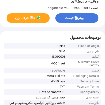
و بازرسی پروژکتور
قیمت：negotiable
MOQ：MOQ 1 set
بهترین قیمت
حالا حرف بزن
توضیحات محصول
China
Place of Origin
نام تجاری
OEM
گواهی
ISO90001
Minimum Order
MOQ 1 set
Quantity
قیمت
negotiable
Metal Pallets
Packaging Details
45-50days
Delivery Time
T/T
Payment Terms
10 Sets per month
Supply Ability
بسته بندی
جعبه چوبی، کارتن، پالت
بازرسی
CMM، پروژکتور، کولیس، میکروسکوپ و غیره