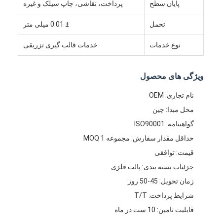
پایان سطح
پرداخت، نقاشی، چاپ سیلک و غیره
درباره ما
تحمل
± 0.01 میلی متر
تور کارخانه
نوع خدمات
خدمات قالب گیری تزریقی
با ما تماس بگیرید
موارد
ویژگی های محصول
نام تجاری: OEM
حالا حرف بزن
محل مبدا: چین
گواهینامه: ISO90001
حداقل مقدار سفارش: مجموعه MOQ 1
خدمات قالب گیری تزریقی
قیمت: توافقی
خدمات قالب گیری تزریق پلاستیک
جزئیات بسته بندی: پالت فلزی
زمان تحویل: 45-50 روز
قالب تزریق دو شات
شرایط پرداخت: T/T
قالب ریزی تزریق دقیق
قابلیت تامین: 10 ست در ماه