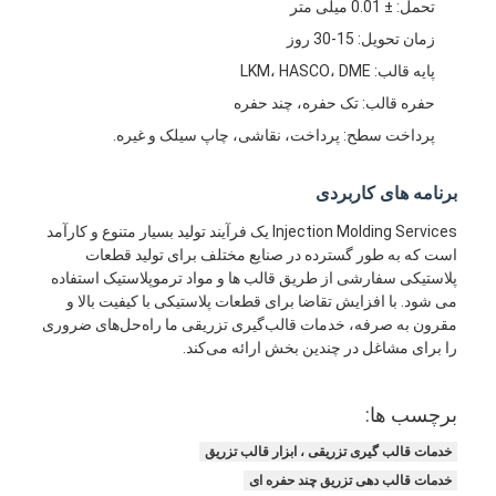
تحمل: ± 0.01 میلی متر
قالب تزریق تک شات
زمان تحویل: 15-30 روز
قالب گیری تزریقی overlolding
پایه قالب: LKM، HASCO، DME
حفره قالب: تک حفره، چند حفره
قالب تزریق OEM
پرداخت سطح: پرداخت، نقاشی، چاپ سیلک و غیره.
قالب تزریق را وارد کنید
برنامه های کاربردی
قالب تزریق الکترونیک
Injection Molding Services یک فرآیند تولید بسیار متنوع و کارآمد
است که به طور گسترده در صنایع مختلف برای تولید قطعات
قالب تزریق سیلیکون
پلاستیکی سفارشی از طریق قالب ها و مواد ترموپلاستیک استفاده
می شود. با افزایش تقاضا برای قطعات پلاستیکی با کیفیت بالا و
سرویس ریخته گری قالب
مقرون به صرفه، خدمات قالب‌گیری تزریقی ما راه‌حل‌های ضروری
را برای مشاغل در چندین بخش ارائه می‌کند.
برچسب ها:
خدمات قالب گیری تزریقی ، ابزار قالب تزریق
خدمات قالب دهی تزریق چند حفره ای