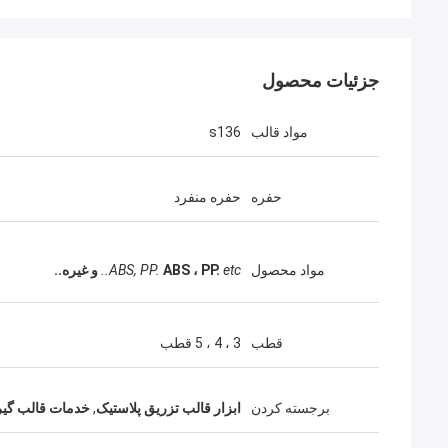
جزئیات محصول
مواد قالب
s136
حفره
حفره منفرد
مواد محصول
etc..
ABS ، PP.
ABS, PP.
و غیره..
قطب
3 ، 4 ، 5 قطب
برجسته کردن
ابزار قالب تزریق پلاستیک
,
خدمات قالب گیر