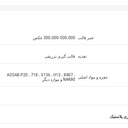
عمر قالب
300،000-500،000 عکس
تغذیه
قالب گیری تزریقی
ASSAB P20 ، 718 ، S136 ، H13 ، 8407 ،
حفره و مواد اصلی
NAK80 و موارد دیگر
ی پلاستیک