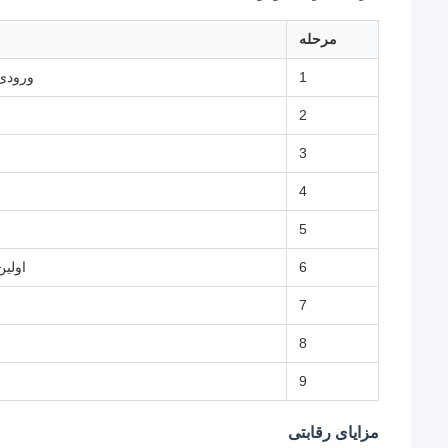
مرحله
1
ورودی 
2
3
4
5
6
اولین
7
8
9
مزایای رقابتی