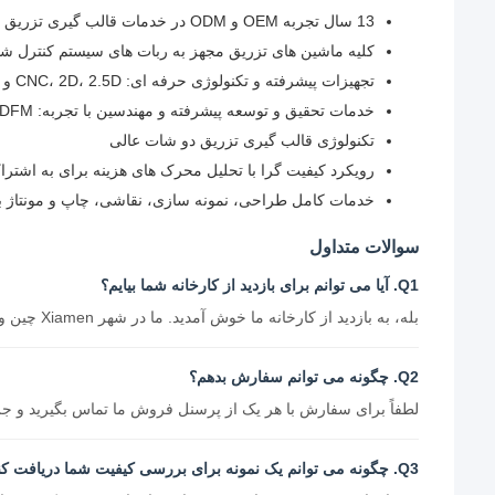
13 سال تجربه OEM و ODM در خدمات قالب گیری تزریق پلاستیک با اتاق ابزار یک مرحله ای و کارگاه تزریق تمیز
کلیه ماشین های تزریق مجهز به ربات های سیستم کنترل ش
تجهیزات پیشرفته و تکنولوژی حرفه ای: CNC، 2D، 2.5D و ماشین های تزریق
خدمات تحقیق و توسعه پیشرفته و مهندسین با تجربه: DFM و تجزیه و تحلیل جریان قالب
تکنولوژی قالب گیری تزریق دو شات عالی
رویکرد کیفیت گرا با تحلیل محرک های هزینه برای به اشتر
خدمات کامل طراحی، نمونه سازی، نقاشی، چاپ و مونتاژ با 
سوالات متداول
Q1. آیا می توانم برای بازدید از کارخانه شما بیایم؟
بله، به بازدید از کارخانه ما خوش آمدید. ما در شهر Xiamen چین واقع شده ایم.
Q2. چگونه می توانم سفارش بدهم؟
لطفاً برای سفارش با هر یک از پرسنل فروش ما تماس بگیرید و جزئیا
Q3. چگونه می توانم یک نمونه برای بررسی کیفیت شما دریافت کنم؟