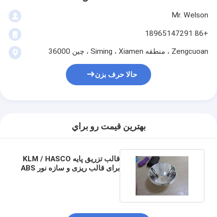
Mr. Welson
+86 18965147291
Zengcuoan ، منطقه Siming ، Xiamen ، چین 36000
حالا حرف بزن
بهترين قيمت رو براي
قالب تزریق پایه KLM / HASCO
برای قالب ریزی و سازه نور ABS
اندود کروم