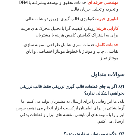
مهندسی حرفه ای:
خدمات تحقیق و توسعه پیشرفته با DFM
قالب تزریق تک شات
و تجزیه و تحلیل جریان قالب
قالب گیری تزریقی overlolding
فناوری خبره:
تکنولوژی قالب گیری تزریق دو شات عالی
کارایی هزینه:
رویکرد کیفیت گرا با تحلیل محرک های هزینه
قالب تزریق OEM
برای به اشتراک گذاشتن کاهش هزینه با مشتریان
قالب تزریق را وارد کنید
خدمات کامل:
خدمات سری شامل طراحی، نمونه سازی،
نقاشی، چاپ و مونتاژ با خطوط مونتاژ اختصاصی و اتاق
قالب تزریق الکترونیک
مونتاژ تمیز
قالب تزریق سیلیکون
سوالات متداول
سرویس ریخته گری قالب
Q1. اگر به جای قطعات قالب گیری تزریقی فقط قالب تزریقی
بخواهیم، ​​اشکالی ندارد؟
بله، ما ابزارهایی را برای ارسال به مشتریان تولید می کنیم. ما
آزمایشاتی را برای اطمینان از کیفیت ابزار انجام می دهیم، سپس
ابزار را با نمونه های آزمایشی، نقشه های ابزار و قطعات یدکی
ارسال می کنیم.
Q2. چگونه می توانم سفارش بدهم؟