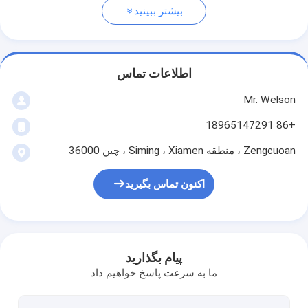
بیشتر ببینید
اطلاعات تماس
Mr. Welson
+86 18965147291
Zengcuoan ، منطقه Siming ، Xiamen ، چین 36000
اکنون تماس بگیرید
پیام بگذارید
ما به سرعت پاسخ خواهیم داد